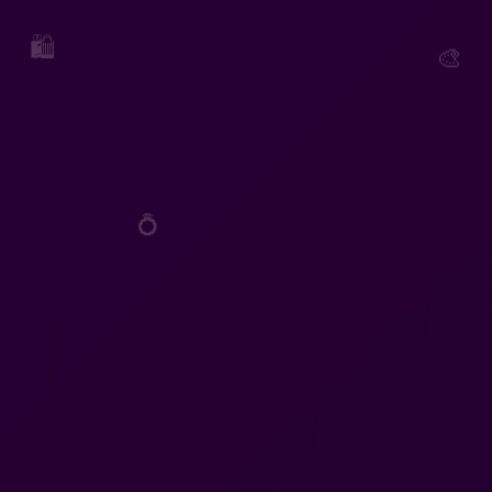
🛍️
🎨
💍