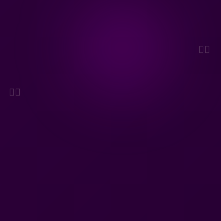
💁‍♀️
🏋️‍♀️