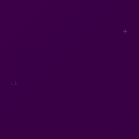
✈️
🙋‍♂️